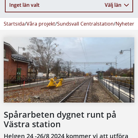
Inget län valt
Välj län
Startsida
/
Våra projekt
/
Sundsvall Centralstation
/
Nyheter f
Spårarbeten dygnet runt på
Västra station
Helgen 24 -26/8 2024 kommer vi att utföra