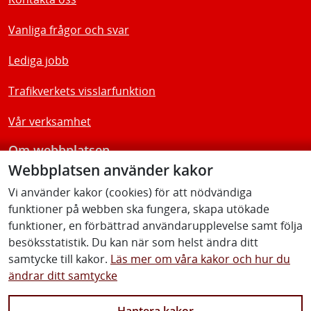
Vanliga frågor och svar
Lediga jobb
Trafikverkets visslarfunktion
Vår verksamhet
Om webbplatsen
Webbplatsen använder kakor
Tillgänglighetsredogörelse
Vi använder kakor (cookies) för att nödvändiga
funktioner på webben ska fungera, skapa utökade
Följ oss
funktioner, en förbättrad användarupplevelse samt följa
besöksstatistik. Du kan när som helst ändra ditt
samtycke till kakor.
Läs mer om våra kakor och hur du
ändrar ditt samtycke
Facebook
Youtube
Instagram
Linkedin