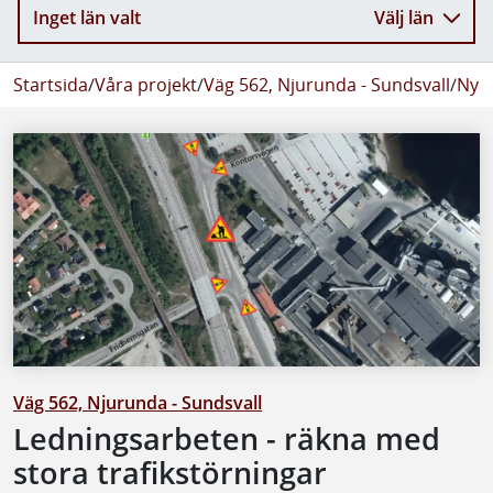
Inget län valt
Välj län
Startsida
/
Våra projekt
/
Väg 562, Njurunda - Sundsvall
/
Nyhe
Väg 562, Njurunda - Sundsvall
Ledningsarbeten - räkna med
stora trafikstörningar