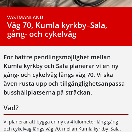
VÄSTMANLAND
Väg 70, Kumla kyrkby–Sala,
gång- och cykelväg
För bättre pendlingsmöjlighet mellan
Kumla kyrkby och Sala planerar vi en ny
gång- och cykelväg längs väg 70. Vi ska
även rusta upp och tillgänglighetsanpassa
busshållplatserna på sträckan.
Vad?
Vi planerar att bygga en ny ca 4 kilometer lång gång-
och cykelväg längs väg 70, mellan Kumla kyrkby–Sala.