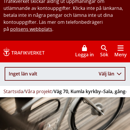
Trafikverket skickar aldrig ut uppmaningar om
utlämnande av kontouppgifter. Klicka inte på länkarna,
betala inte in några pengar och lämna inte ut dina
kontouppgifter. Läs mer om telefonbedrägeri
på
polisens webbplats
.
Logga in
Sök
Meny
Inget län valt
Välj län
Startsida
/
Våra projekt
/
Väg 70, Kumla kyrkby–Sala, gång- 