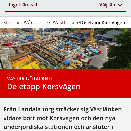
Inget län valt
Välj län
Startsida
/
Våra projekt
/
Västlänken
/
Deletapp Korsvägen
VÄSTRA GÖTALAND
Deletapp Korsvägen
Från Landala torg sträcker sig Västlänken
vidare bort mot Korsvägen och den nya
underjordiska stationen och ansluter i