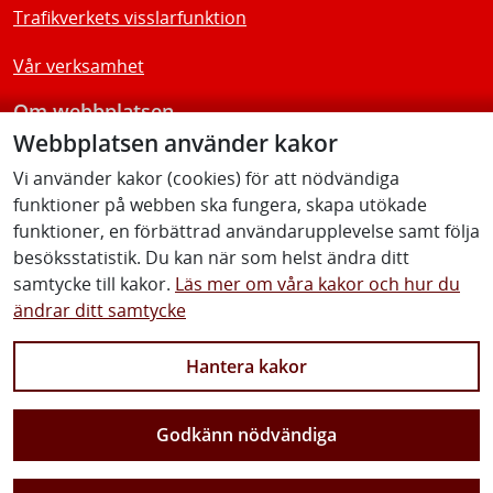
Trafikverkets visslarfunktion
Vår verksamhet
Om webbplatsen
Webbplatsen använder kakor
Tillgänglighetsredogörelse
Vi använder kakor (cookies) för att nödvändiga
funktioner på webben ska fungera, skapa utökade
Följ oss
funktioner, en förbättrad användarupplevelse samt följa
besöksstatistik. Du kan när som helst ändra ditt
samtycke till kakor.
Läs mer om våra kakor och hur du
ändrar ditt samtycke
Facebook
Youtube
Instagram
Linkedin
Hantera kakor
Godkänn nödvändiga
Vi gör Sverige närmare