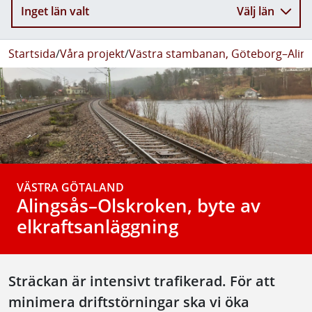
Inget län valt
Välj län
Startsida
/
Våra projekt
/
Västra stambanan, Göteborg–Alin
VÄSTRA GÖTALAND
Alingsås–Olskroken, byte av
elkraftsanläggning
Sträckan är intensivt trafikerad. För att
minimera driftstörningar ska vi öka