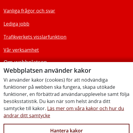
Vanliga frågor och svar
Lediga jobb
Trafikverkets visslarfunktion
Vår verksamhet
Om webbplatsen
Webbplatsen använder kakor
Tillgänglighetsredogörelse
Vi använder kakor (cookies) för att nödvändiga
funktioner på webben ska fungera, skapa utökade
Följ oss
funktioner, en förbättrad användarupplevelse samt följa
besöksstatistik. Du kan när som helst ändra ditt
samtycke till kakor.
Läs mer om våra kakor och hur du
ändrar ditt samtycke
Facebook
Youtube
Instagram
Linkedin
Hantera kakor