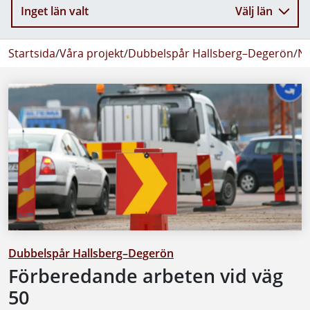
Inget län valt
Välj län
Startsida
/
Våra projekt
/
Dubbelspår Hallsberg–Degerön
/
Ny
Dubbelspår Hallsberg–Degerön
Förberedande arbeten vid väg
50