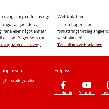
r
ärnväg, färja eller övrigt
Webbplatsen
 frågor angående väg,
Har du frågor eller
g, färja eller något annat?
förbättringsförslag angåen
till oss om frågor som rör
webbplatsen?
rnväg, färja eller övrigt
Tyck till om webbplatsen
bbplatsen
Följ oss
glighetsredogörelse
Facebook
Youtube
Ins