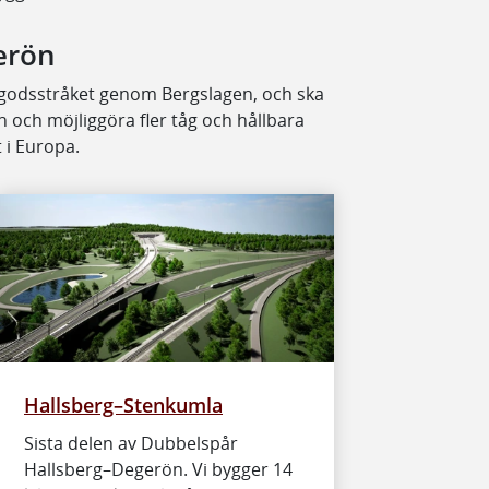
erön
 godsstråket genom Bergslagen, och ska
n och möjliggöra fler tåg och hållbara
i Europa. ​
Hallsberg–Stenkumla
Sista delen av Dubbelspår
Hallsberg–Degerön. Vi bygger 14