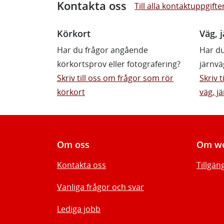
Kontakta oss
Till alla kontaktuppgifte
Körkort
Väg, j
Har du frågor angående
Har du
körkortsprov eller fotografering?
järnvä
Skriv till oss om frågor som rör
Skriv 
körkort
väg, jä
Om oss
Om we
Kontakta oss
Tillgän
Vanliga frågor och svar
Lediga jobb