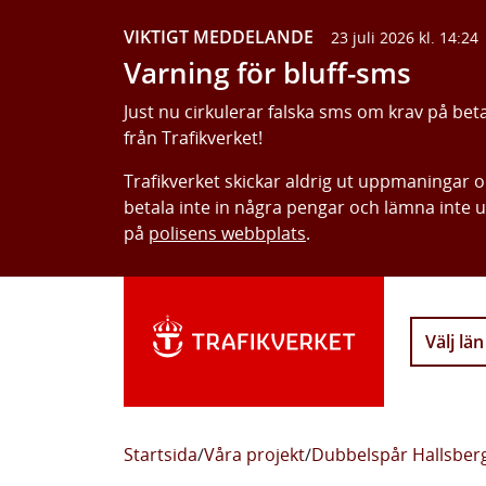
VIKTIGT MEDDELANDE
23 juli 2026 kl. 14:24
Varning för bluff-sms
Just nu cirkulerar falska sms om krav på bet
från Trafikverket!
Trafikverket skickar aldrig ut uppmaningar 
betala inte in några pengar och lämna inte 
på
polisens webbplats
.
Välj län
Startsida
/
Våra projekt
/
Dubbelspår Hallsbe