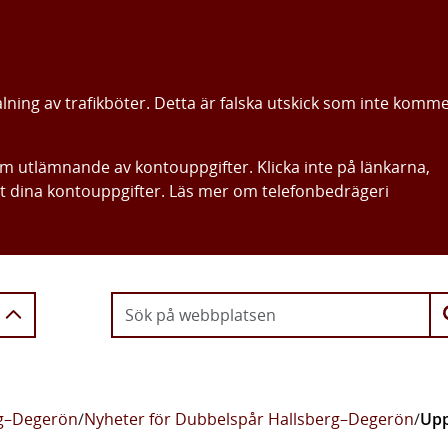
alning av trafikböter. Detta är falska utskick som inte komm
om utlämnande av kontouppgifter. Klicka inte på länkarna,
ut dina kontouppgifter. Läs mer om telefonbedrägeri
Gå direkt till innehållet
rg–Degerön
/
Nyheter för Dubbelspår Hallsberg–Degerön
/
Upp