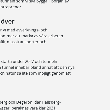
tunneln som vi ska bygga. I början av
entreprenör.
möver
ar vi med avverknings- och
kommer att märka av våra arbeten
rafik, masstransporter och
 starta under 2027 och tunneln
en tunnel innebär bland annat att den nya
ch natur så lite som möjligt genom att
erg och Degerön, där Hallsberg-
ygger, beräknas vara klar 2031.