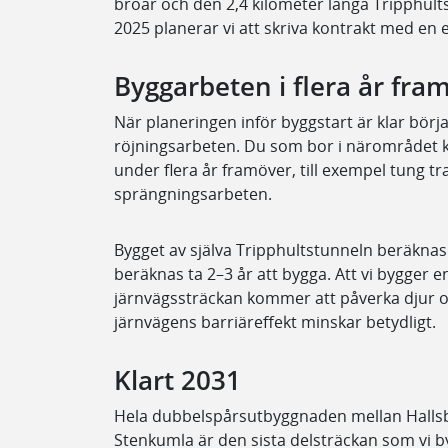
broar och den 2,4 kilometer långa Tripphults
2025 planerar vi att skriva kontrakt med en 
Byggarbeten i flera år fra
När planeringen inför byggstart är klar börj
röjningsarbeten. Du som bor i närområdet 
under flera år framöver, till exempel tung t
sprängningsarbeten.
Bygget av själva Tripphultstunneln beräknas
beräknas ta 2–3 år att bygga. Att vi bygger 
järnvägssträckan kommer att påverka djur o
järnvägens barriäreffekt minskar betydligt.
Klart 2031
Hela dubbelspårsutbyggnaden mellan Hallsb
Stenkumla är den sista delsträckan som vi b