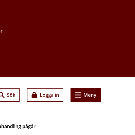
er
Sök
Logga in
Meny
handling pågår