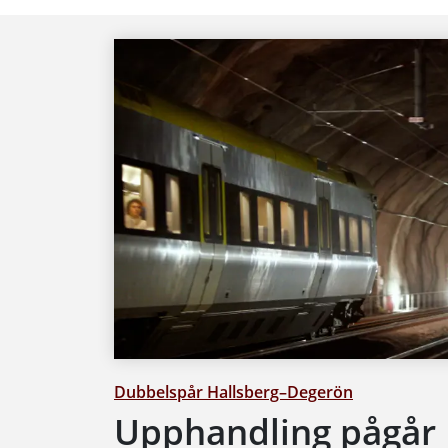
Dubbelspår Hallsberg–Degerön
Upphandling pågår