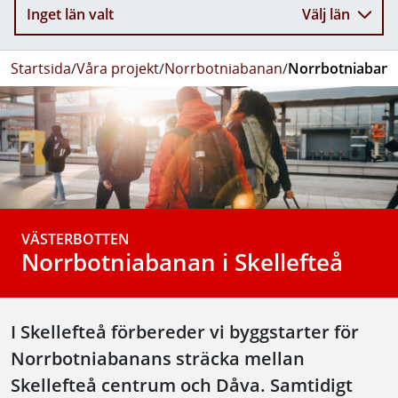
Inget län valt
Välj län
Startsida
/
Våra projekt
/
Norrbotniabanan
/
Norrbotniabanan
VÄSTERBOTTEN
Norrbotniabanan i Skellefteå
I Skellefteå förbereder vi byggstarter för
Norrbotniabanans sträcka mellan
Skellefteå centrum och Dåva. Samtidigt