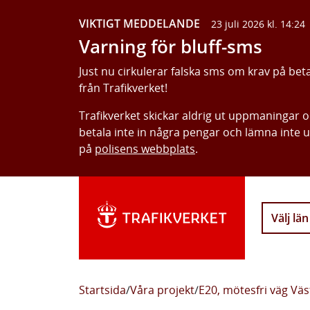
VIKTIGT MEDDELANDE
23 juli 2026 kl. 14:24
Varning för bluff-sms
Just nu cirkulerar falska sms om krav på bet
från Trafikverket!
Trafikverket skickar aldrig ut uppmaningar 
betala inte in några pengar och lämna inte 
på
polisens webbplats
.
Välj län
Startsida
/
Våra projekt
/
E20, mötesfri väg Vä