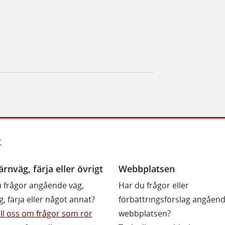
r
ärnväg, färja eller övrigt
Webbplatsen
 frågor angående väg,
Har du frågor eller
g, färja eller något annat?
förbättringsförslag angåen
till oss om frågor som rör
webbplatsen?