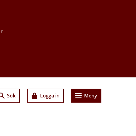
er
Sök
Logga in
Meny