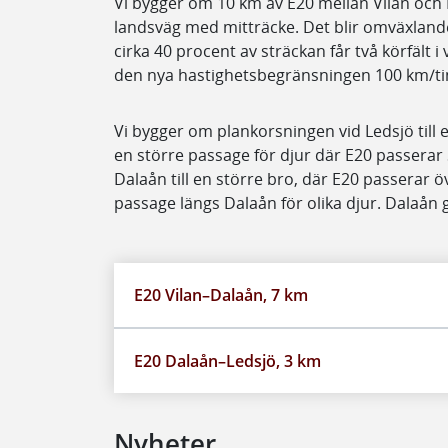
Vi bygger om 10 km av E20 mellan Vilan och Le
landsväg med mitträcke. Det blir omväxlande t
cirka 40 procent av sträckan får två körfält i 
den nya hastighetsbegränsningen 100 km/ti
Vi bygger om plankorsningen vid Ledsjö till e
en större passage för djur där E20 passera
Dalaån till en större bro, där E20 passerar ö
passage längs Dalaån för olika djur. Dalaån 
E20 Vilan–Dalaån, 7 km
E20 Dalaån–Ledsjö, 3 km
Nyheter