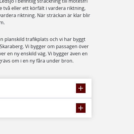
dsjö i befintlig sträckning till mötesfri
vå eller ett körfält i vardera riktning,
vardera riktning. När sträckan är klar blir
m.
n planskild trafikplats och vi har byggt
r Skaraberg. Vi bygger om passagen över
ver en ny enskild väg. Vi bygger även en
grävs om i en ny fåra under bron.