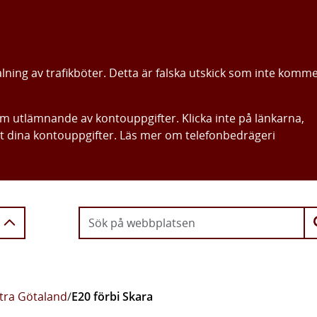
alning av trafikböter. Detta är falska utskick som inte komm
om utlämnande av kontouppgifter. Klicka inte på länkarna,
ut dina kontouppgifter. Läs mer om telefonbedrägeri
Gå direkt till innehållet
stra Götaland
/
E20 förbi Skara