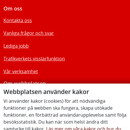
Om oss
Kontakta oss
Vanliga frågor och svar
Lediga jobb
Trafikverkets visslarfunktion
Vår verksamhet
Om webbplatsen
Webbplatsen använder kakor
Tillgänglighetsredogörelse
Vi använder kakor (cookies) för att nödvändiga
funktioner på webben ska fungera, skapa utökade
Följ oss
funktioner, en förbättrad användarupplevelse samt följa
besöksstatistik. Du kan när som helst ändra ditt
samtycke till kakor.
Läs mer om våra kakor och hur du