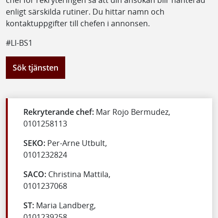
enligt särskilda rutiner. Du hittar namn och
kontaktuppgifter till chefen i annonsen.
#LI-BS1
Sök tjänsten
Rekryterande chef:
Mar Rojo Bermudez,
0101258113
SEKO:
Per-Arne Utbult,
0101232824
SACO:
Christina Mattila,
0101237068
ST:
Maria Landberg,
0101239258