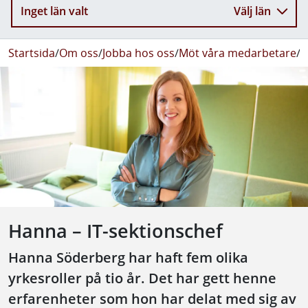
Inget län valt
Välj län
Startsida
/
Om oss
/
Jobba hos oss
/
Möt våra medarbetare
/
H
Hanna – IT-sektionschef
Hanna Söderberg har haft fem olika
yrkesroller på tio år. Det har gett henne
erfarenheter som hon har delat med sig av