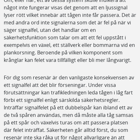
något inte fungerar visas det genom att en ljussignal
lyser rött vilket innebär att tågen inte får passera. Det är
med andra ord inte signalerna som det är fel på när vi
säger signalfel, utan det handlar om en
säkerhetsfunktion som talar om att ett fel uppstått i
exempelvis en växel, ett ställverk eller bommarna vid en
plankorsning. Beroende på vilken komponent som
krånglar kan felet vara tillfälligt eller bli mer långvarigt.
För dig som resenär är den vanligaste konsekvensen av
ett signalfel att det blir förseningar. Under vissa
förutsättningar kan trafikledningen leda tågen i låg fart
förbi ett signalfel enligt särskilda säkerhetsregler.
Inträffar signalfelet på ett dubbelspår kan ibland ett av
de två spåren användas, men då måste alla tåg samsas
på ett spår och växelvis turas om att passera platsen
där felet inträffat. Säkerheten går alltid först, du som
resenär inte ska råka ut för något allvarligare än att