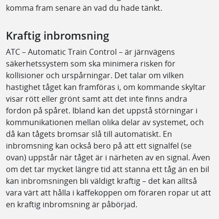
komma fram senare än vad du hade tänkt.
Kraftig inbromsning
ATC – Automatic Train Control – är järnvägens
säkerhetssystem som ska minimera risken för
kollisioner och urspårningar. Det talar om vilken
hastighet tåget kan framföras i, om kommande skyltar
visar rött eller grönt samt att det inte finns andra
fordon på spåret. Ibland kan det uppstå störningar i
kommunikationen mellan olika delar av systemet, och
då kan tågets bromsar slå till automatiskt. En
inbromsning kan också bero på att ett signalfel (se
ovan) uppstår när tåget är i närheten av en signal. Även
om det tar mycket längre tid att stanna ett tåg än en bil
kan inbromsningen bli väldigt kraftig – det kan alltså
vara värt att hålla i kaffekoppen om föraren ropar ut att
en kraftig inbromsning är påbörjad.