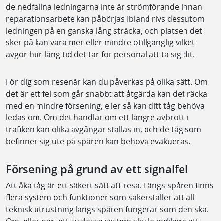
de nedfallna ledningarna inte är strömförande innan
reparationsarbete kan påbörjas Ibland rivs dessutom
ledningen på en ganska lång sträcka, och platsen det
sker på kan vara mer eller mindre otillgänglig vilket
avgör hur lång tid det tar för personal att ta sig dit.
För dig som resenär kan du påverkas på olika sätt. Om
det är ett fel som går snabbt att åtgärda kan det räcka
med en mindre försening, eller så kan ditt tåg behöva
ledas om. Om det handlar om ett längre avbrott i
trafiken kan olika avgångar ställas in, och de tåg som
befinner sig ute på spåren kan behöva evakueras.
Försening på grund av ett signalfel
Att åka tåg är ett säkert sätt att resa. Längs spåren finns
flera system och funktioner som säkerställer att all
teknisk utrustning längs spåren fungerar som den ska.
Om, eller när, ett av dessa system skulle indikera att