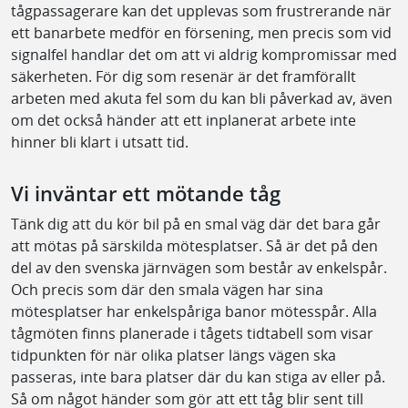
tågpassagerare kan det upplevas som frustrerande när
ett banarbete medför en försening, men precis som vid
signalfel handlar det om att vi aldrig kompromissar med
säkerheten. För dig som resenär är det framförallt
arbeten med akuta fel som du kan bli påverkad av, även
om det också händer att ett inplanerat arbete inte
hinner bli klart i utsatt tid.
Vi inväntar ett mötande tåg
Tänk dig att du kör bil på en smal väg där det bara går
att mötas på särskilda mötesplatser. Så är det på den
del av den svenska järnvägen som består av enkelspår.
Och precis som där den smala vägen har sina
mötesplatser har enkelspåriga banor mötesspår. Alla
tågmöten finns planerade i tågets tidtabell som visar
tidpunkten för när olika platser längs vägen ska
passeras, inte bara platser där du kan stiga av eller på.
Så om något händer som gör att ett tåg blir sent till