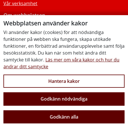
Vår verksamhet
Om webbplatsen
Webbplatsen använder kakor
Tillgänglighetsredogörelse
Vi använder kakor (cookies) för att nödvändiga
funktioner på webben ska fungera, skapa utökade
Följ oss
funktioner, en förbättrad användarupplevelse samt följa
besöksstatistik. Du kan när som helst ändra ditt
samtycke till kakor.
Läs mer om våra kakor och hur du
ändrar ditt samtycke
Facebook
Youtube
Instagram
Linkedin
Hantera kakor
Godkänn nödvändiga
Vi gör Sverige närmare
Godkänn alla