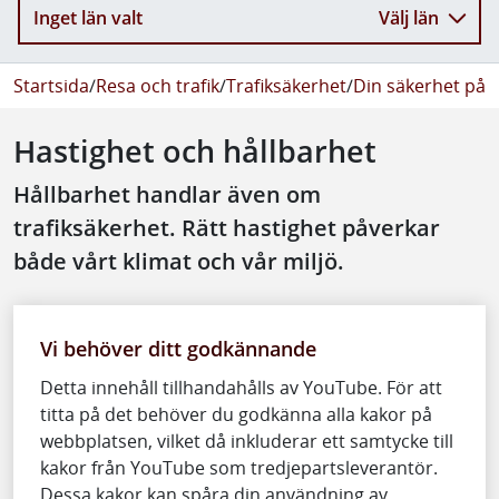
Inget län valt
Välj län
Startsida
/
Resa och trafik
/
Trafiksäkerhet
/
Din säkerhet på 
Hastighet och hållbarhet
Hållbarhet handlar även om
trafiksäkerhet. Rätt hastighet påverkar
både vårt klimat och vår miljö.
Video: Hastighet och hållbarhet (syntolkad version)
.
Vi behöver ditt godkännande
Detta innehåll tillhandahålls av YouTube. För att
titta på det behöver du godkänna alla kakor på
webbplatsen, vilket då inkluderar ett samtycke till
kakor från YouTube som tredjepartsleverantör.
Dessa kakor kan spåra din användning av