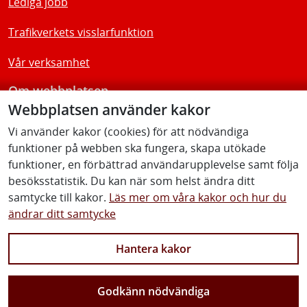
Lediga jobb
Trafikverkets visslarfunktion
Vår verksamhet
Om webbplatsen
Webbplatsen använder kakor
Tillgänglighetsredogörelse
Vi använder kakor (cookies) för att nödvändiga
funktioner på webben ska fungera, skapa utökade
Följ oss
funktioner, en förbättrad användarupplevelse samt följa
besöksstatistik. Du kan när som helst ändra ditt
samtycke till kakor.
Läs mer om våra kakor och hur du
ändrar ditt samtycke
Facebook
Youtube
Instagram
Linkedin
Hantera kakor
Godkänn nödvändiga