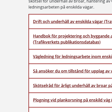
skötsel för underhåll av broar, hantering av
ledningsarbeten på enskilda vägar.
Drift och underhåll av enskilda vägar (Tr
Handbok för projektering och byggande a
(Trafikverkets publikationsdatabas)
Vägledning för ledningsarbete inom enski
Så ansöker du om tillstånd för upplag av v
Skötselråd för årligt underhåll av broar p
Plogning vid plankorsning på enskild väg 