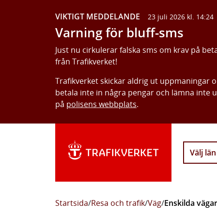
VIKTIGT MEDDELANDE
23 juli 2026 kl. 14:24
Varning för bluff-sms
Just nu cirkulerar falska sms om krav på bet
från Trafikverket!
Trafikverket skickar aldrig ut uppmaningar 
betala inte in några pengar och lämna inte 
på
polisens webbplats
.
Välj län
Startsida
/
Resa och trafik
/
Väg
/
Enskilda väga