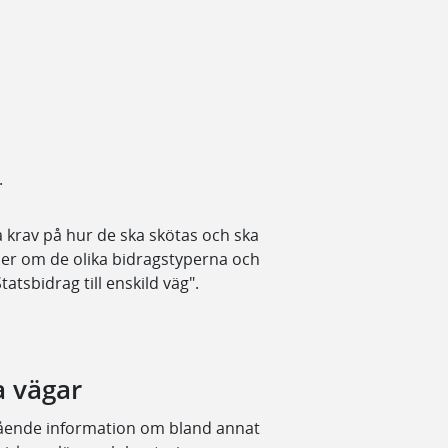
.
a krav på hur de ska skötas och ska
 mer om de olika bidragstyperna och
atsbidrag till enskild väg".
a vägar
gående information om bland annat