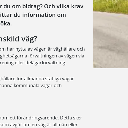
r du om bidrag? Och vilka krav
hittar du information om
söka.
nskild väg?
 som har nytta av vägen är väghållare och
ighetsägarna förvaltningen av vägen via
ening eller delägarförvaltning.
ghållare för allmänna statliga vägar
llmänna kommunala vägar och
 genom ett förändringsärende. Detta sker
 som avgör om en väg är allmän eller