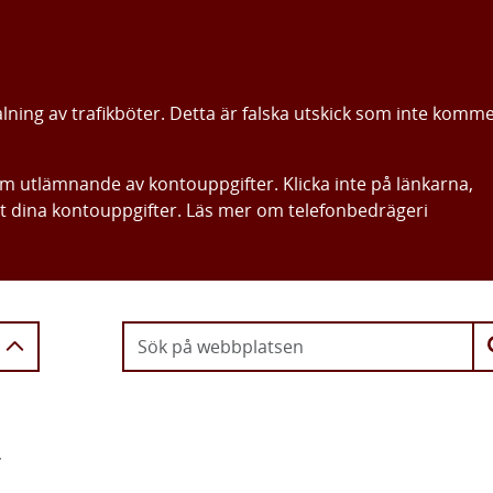
alning av trafikböter. Detta är falska utskick som inte komm
om utlämnande av kontouppgifter. Klicka inte på länkarna,
ut dina kontouppgifter. Läs mer om telefonbedrägeri
Gå direkt till innehållet
r