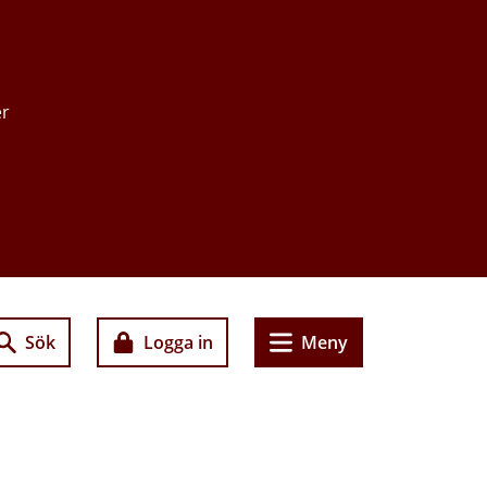
er
Sök
Logga in
Meny