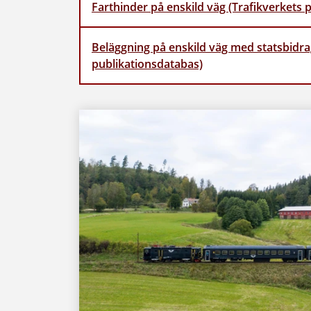
Farthinder på enskild väg (Trafikverkets 
Beläggning på enskild väg med statsbidra
publikationsdatabas)