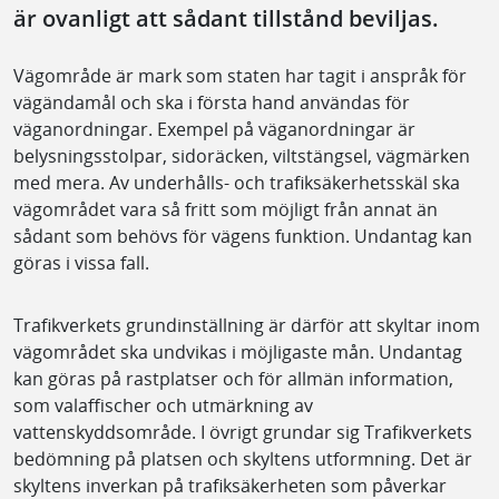
är ovanligt att sådant tillstånd beviljas.
Vägområde är mark som staten har tagit i anspråk för
vägändamål och ska i första hand användas för
väganordningar. Exempel på väganordningar är
belysningsstolpar, sidoräcken, viltstängsel, vägmärken
med mera. Av underhålls- och trafiksäkerhetsskäl ska
vägområdet vara så fritt som möjligt från annat än
sådant som behövs för vägens funktion. Undantag kan
göras i vissa fall.
Trafikverkets grundinställning är därför att skyltar inom
vägområdet ska undvikas i möjligaste mån. Undantag
kan göras på rastplatser och för allmän information,
som valaffischer och utmärkning av
vattenskyddsområde. I övrigt grundar sig Trafikverkets
bedömning på platsen och skyltens utformning. Det är
skyltens inverkan på trafiksäkerheten som påverkar