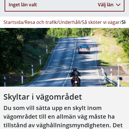
Inget län valt
Välj län
Startsida
/
Resa och trafik
/
Underhåll
/
Så sköter vi vägar
/
Sky
Skyltar i vägområdet
Du som vill sätta upp en skylt inom
vägområdet till en allmän väg måste ha
tillstånd av väghållningsmyndigheten. Det