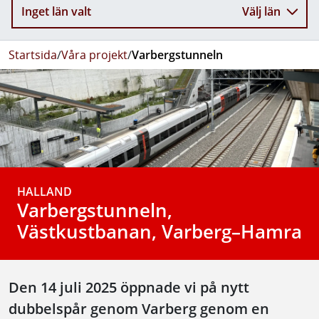
Inget län valt
Välj län
Startsida
/
Våra projekt
/
Varbergstunneln
HALLAND
Varbergstunneln,
Västkustbanan, Varberg–Hamra
Den 14 juli 2025 öppnade vi på nytt
dubbelspår genom Varberg genom en