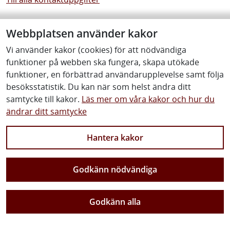
Körkort
Webbplatsen använder kakor
Har du frågor angående körkortsprov eller
Vi använder kakor (cookies) för att nödvändiga
fotografering?
funktioner på webben ska fungera, skapa utökade
Skriv till oss om frågor som rör körkort
funktioner, en förbättrad användarupplevelse samt följa
besöksstatistik. Du kan när som helst ändra ditt
Väg, järnväg, färja eller övrigt
samtycke till kakor.
Läs mer om våra kakor och hur du
Har du frågor angående väg, järnväg, färja eller något
ändrar ditt samtycke
annat?
Hantera kakor
Skriv till oss om frågor som rör väg, järnväg, färja eller
övrigt
Godkänn nödvändiga
Webbplatsen
Har du frågor eller förbättringsförslag angående
Godkänn alla
webbplatsen?
Tyck till om webbplatsen