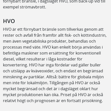
förnybart bränsle, i dagsläget HVO, som back-up vid till
exempel strömavbrott.
HVO
HVO är ett förnybart bränsle som tillverkas genom att
rester och avfall från framför allt fisk- och köttindustrin,
men även vegetabiliska produkter, behandlas och
processas med väte. HVO kan enkelt börja användas i
befintliga maskiner som ersättning för konventionell
diesel, vilket resulterar i låga kostnader för
konvertering. HVO har inga fördelar vad gäller buller
och utsläpp av kväveoxider, och endast en begränsad
minskning av partiklar. Alltså: bättre för globala miljön
men inte för lokalmiljön. Tillgången på HVO är också
mycket begränsad och det är i dagsläget oklart hur
mycket produktionen kan öka. Priset på HVO är också
relativt högt och prognosen är en fortsatt prisökning.