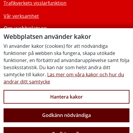
Trafikverkets visslarfunktion
Vår verksamhet
Om webbplatsen
Webbplatsen använder kakor
Tillgänglighetsredogörelse
Vi använder kakor (cookies) för att nödvändiga
funktioner på webben ska fungera, skapa utökade
Följ oss
funktioner, en förbättrad användarupplevelse samt följa
besöksstatistik. Du kan när som helst ändra ditt
samtycke till kakor.
Läs mer om våra kakor och hur du
ändrar ditt samtycke
Facebook
Youtube
Instagram
Linkedin
Hantera kakor
Godkänn nödvändiga
Vi gör Sverige närmare