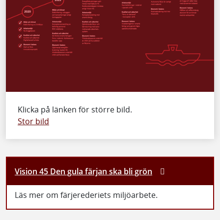
Klicka på länken för större bild.
Stor bild
Vision 45 Den gula färjan ska bli grön
Läs mer om färjerederiets miljöarbete.