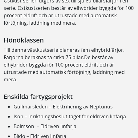
Ostkust-serien utgörs av sex till sju 60-bilarsfärjor i en
serie. Ostkustserien består av elhybrider byggda för 100
procent eldrift och är utrustade med automatisk
förtöjning, laddning med mera.
Hönöklassen
Till denna västkustserie planeras fem elhybridfärjor.
Färjorna beräknas ta cirka 75 bilar.De består av
elhybrider byggda för 100 procent eldrift och är
utrustade med automatisk förtöjning, laddning med
mera.
Enskilda fartygsprojekt
Gullmarsleden – Elektrifiering av Neptunus
Isön – Inriktningsbeslut taget för eldriven linfärja
Bolmsön – Eldriven linfärja
Blidö – Eldriven linfärja