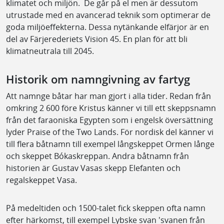
klimatet och miljön. De går på el men är dessutom
utrustade med en avancerad teknik som optimerar de
goda miljöeffekterna. Dessa nytänkande elfärjor är en
del av Färjerederiets Vision 45. En plan för att bli
klimatneutrala till 2045.
Historik om namngivning av fartyg
Att namnge båtar har man gjort i alla tider. Redan från
omkring 2 600 före Kristus känner vi till ett skeppsnamn
från det faraoniska Egypten som i engelsk översättning
lyder Praise of the Two Lands. För nordisk del känner vi
till flera båtnamn till exempel långskeppet Ormen långe
och skeppet Bókaskreppan. Andra båtnamn från
historien är Gustav Vasas skepp Elefanten och
regalskeppet Vasa.
På medeltiden och 1500-talet fick skeppen ofta namn
efter härkomst, till exempel Lybske svan 'svanen från