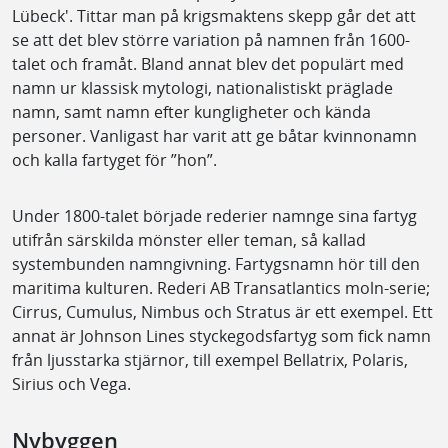
Lübeck'. Tittar man på krigsmaktens skepp går det att
se att det blev större variation på namnen från 1600-
talet och framåt. Bland annat blev det populärt med
namn ur klassisk mytologi, nationalistiskt präglade
namn, samt namn efter kungligheter och kända
personer. Vanligast har varit att ge båtar kvinnonamn
och kalla fartyget för ”hon”.
Under 1800-talet började rederier namnge sina fartyg
utifrån särskilda mönster eller teman, så kallad
systembunden namngivning. Fartygsnamn hör till den
maritima kulturen. Rederi AB Transatlantics moln-serie;
Cirrus, Cumulus, Nimbus och Stratus är ett exempel. Ett
annat är Johnson Lines styckegodsfartyg som fick namn
från ljusstarka stjärnor, till exempel Bellatrix, Polaris,
Sirius och Vega.
Nybyggen