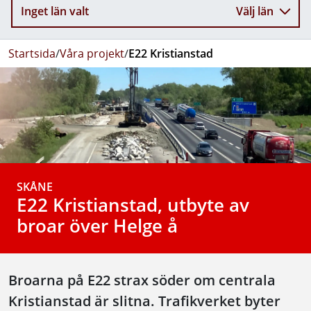
Inget län valt
Välj län
Startsida
/
Våra projekt
/
E22 Kristianstad
SKÅNE
E22 Kristianstad, utbyte av
broar över Helge å
Broarna på E22 strax söder om centrala
Kristianstad är slitna. Trafikverket byter