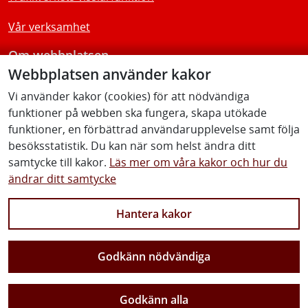
Vår verksamhet
Om webbplatsen
Webbplatsen använder kakor
Tillgänglighetsredogörelse
Vi använder kakor (cookies) för att nödvändiga
funktioner på webben ska fungera, skapa utökade
Följ oss
funktioner, en förbättrad användarupplevelse samt följa
besöksstatistik. Du kan när som helst ändra ditt
samtycke till kakor.
Läs mer om våra kakor och hur du
ändrar ditt samtycke
Facebook
Youtube
Instagram
Linkedin
Hantera kakor
Godkänn nödvändiga
Vi gör Sverige närmare
Godkänn alla