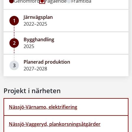
Genomförd
Pågående
Framtida
Järnvägsplan
1
2022–2025
Bygghandling
2
2025
Planerad produktion
3
2027–2028
Projekt i närheten
Nässjö-Värnamo, elektrifiering
Nässjö-Vaggeryd, plankorsningsåtgärder