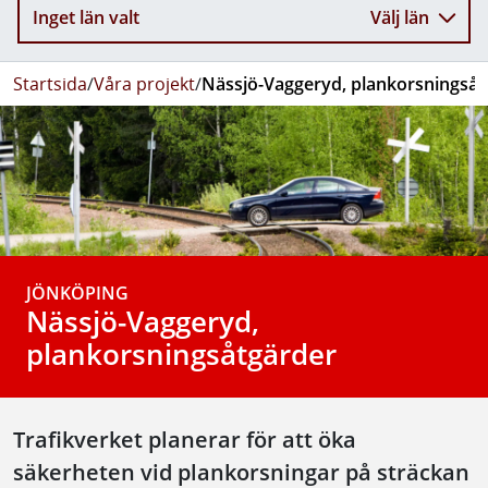
Inget län valt
Välj län
Startsida
/
Våra projekt
/
Nässjö-Vaggeryd, plankorsningsåt
JÖNKÖPING
Nässjö-Vaggeryd,
plankorsningsåtgärder
Trafikverket planerar för att öka
säkerheten vid plankorsningar på sträckan