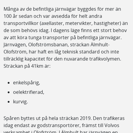
Många av de befintliga järnvägar byggdes för mer än
100 år sedan och var avsedda för helt andra
transportvillkor (axellaster, metervikter, hastigheter) än
de som behövs idag. I dagens läge finns ett stort behov
av att köra tunga transporter på befintliga järnvägar.
Järnvägen, Olofströmsbanan, sträckan Älmhult-
Olofström, har haft en låg teknisk standard och inte
tillräcklig kapacitet för den nuvarande trafikvolymen.
Sträckan på 41km är:
enkelspårig,
oelektrifierad,
kurvig.
Spåren byttes ut på hela sträckan 2019. Den trafikeras
idag endast av godstransportörer, främst till Volvos
verksamhet i Olofström. I Älmhult har järnvägen en