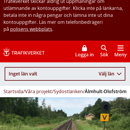
Trafikverket skickar aldrig ut uppmaningar om
utlämnande av kontouppgifter. Klicka inte på länkarna,
betala inte in några pengar och lämna inte ut dina
kontouppgifter. Läs mer om telefonbedrägeri
på
polisens webbplats
.
Logga in
Sök
Meny
Inget län valt
Välj län
Startsida
/
Våra projekt
/
Sydostlänken
/
Älmhult-Olofström