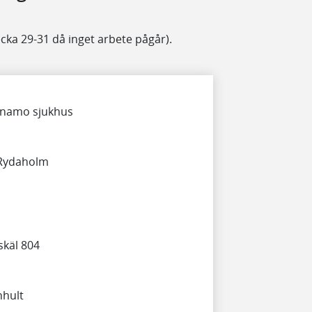
ecka 29-31 då inget arbete pågår).
.
ärnamo sjukhus
 Rydaholm
skäl 804
nhult