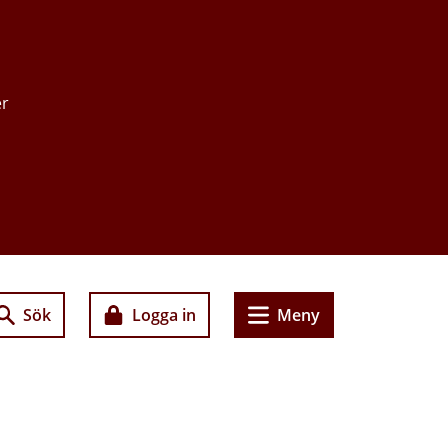
er
Sök
Logga in
Meny