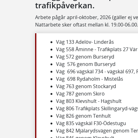
trafikpåverkan.
Arbete pågår april-oktober, 2026 (gäller ej v
Nattarbete sker oftast mellan kl. 19.00-06.00
Väg 133 Adelöv- Linderås
Väg 558 Åminne - Trafikplats 27 V
Väg 572 genom Burseryd
Väg 576 genom Burseryd
Väg 696 vägskäl 734 - vägskäl 697,
Väg 698 Rydaholm - Mistelås
Väg 763 genom Stockaryd
Väg 787 genom Skirö
Väg 803 Klevshult - Hagshult
Väg 806 Trafikplats Skillingaryd-väg
Väg 826 genom Tenhult
Väg 835 vägskäl F30-Ödestugu
Väg 842 Mjälarydsvägen genom Te