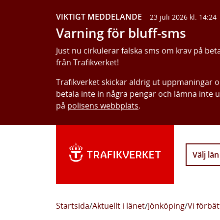
VIKTIGT MEDDELANDE
23 juli 2026 kl. 14:24
Varning för bluff-sms
Just nu cirkulerar falska sms om krav på bet
från Trafikverket!
Trafikverket skickar aldrig ut uppmaningar 
betala inte in några pengar och lämna inte 
på
polisens webbplats
.
Välj län
Startsida
/
Aktuellt i länet
/
Jönköping
/
Vi förbät