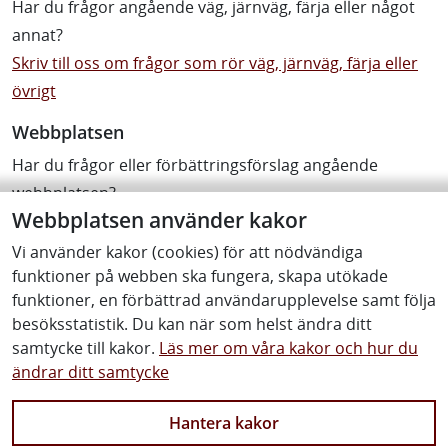
Har du frågor angående väg, järnväg, färja eller något
annat?
Skriv till oss om frågor som rör väg, järnväg, färja eller
övrigt
Webbplatsen
Har du frågor eller förbättringsförslag angående
webbplatsen?
Webbplatsen använder kakor
Tyck till om webbplatsen
Vi använder kakor (cookies) för att nödvändiga
funktioner på webben ska fungera, skapa utökade
funktioner, en förbättrad användarupplevelse samt följa
Om oss
besöksstatistik. Du kan när som helst ändra ditt
samtycke till kakor.
Läs mer om våra kakor och hur du
Kontakta oss
ändrar ditt samtycke
Vanliga frågor och svar
Hantera kakor
Lediga jobb