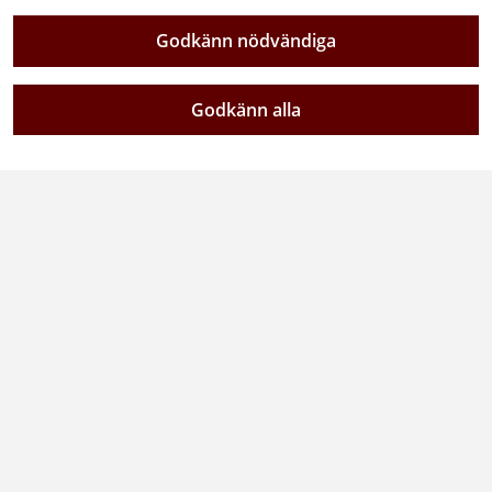
Trafikverkets visslarfunktion
Godkänn nödvändiga
Vår verksamhet
Godkänn alla
Om webbplatsen
Tillgänglighetsredogörelse
Följ oss
Facebook
Youtube
Instagram
Linkedin