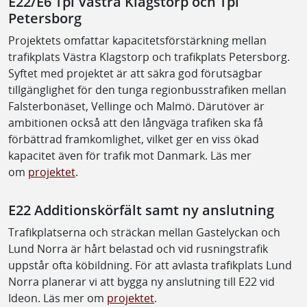
E22/E6 Tpl Västra Klagstorp och Tpl
Petersborg
Projektets omfattar kapacitetsförstärkning mellan
trafikplats Västra Klagstorp och trafikplats Petersborg.
Syftet med projektet är att säkra god förutsägbar
tillgänglighet för den tunga regionbusstrafiken mellan
Falsterbonäset, Vellinge och Malmö. Därutöver är
ambitionen också att den långväga trafiken ska få
förbättrad framkomlighet, vilket ger en viss ökad
kapacitet även för trafik mot Danmark. Läs mer
om
projektet
.
E22 Additionskörfält samt ny anslutning
Trafikplatserna och sträckan mellan Gastelyckan och
Lund Norra är hårt belastad och vid rusningstrafik
uppstår ofta köbildning. För att avlasta trafikplats Lund
Norra planerar vi att bygga ny anslutning till E22 vid
Ideon. Läs mer om
projektet
.