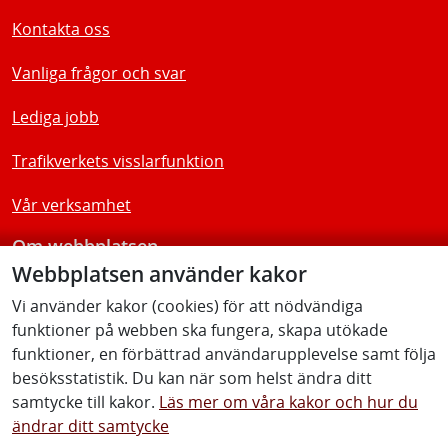
Kontakta oss
Vanliga frågor och svar
Lediga jobb
Trafikverkets visslarfunktion
Vår verksamhet
Om webbplatsen
Webbplatsen använder kakor
Tillgänglighetsredogörelse
Vi använder kakor (cookies) för att nödvändiga
funktioner på webben ska fungera, skapa utökade
Följ oss
funktioner, en förbättrad användarupplevelse samt följa
besöksstatistik. Du kan när som helst ändra ditt
samtycke till kakor.
Läs mer om våra kakor och hur du
ändrar ditt samtycke
Facebook
Youtube
Instagram
Linkedin