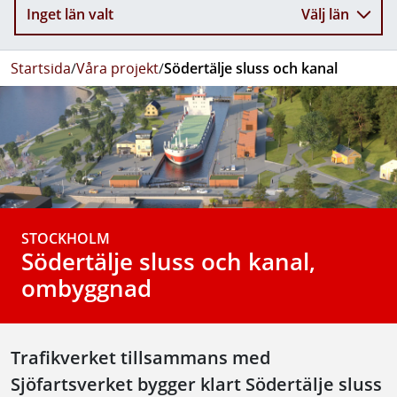
Inget län valt
Välj län
Startsida
/
Våra projekt
/
Södertälje sluss och kanal
STOCKHOLM
Södertälje sluss och kanal,
ombyggnad
Trafikverket tillsammans med
Sjöfartsverket bygger klart Södertälje sluss