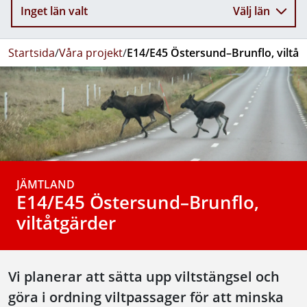
Inget län valt
Välj län
Startsida
/
Våra projekt
/
E14/E45 Östersund–Brunflo, viltåt
JÄMTLAND
E14/E45 Östersund–Brunflo,
viltåtgärder
Vi planerar att sätta upp viltstängsel och
göra i ordning viltpassager för att minska