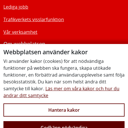
Lediga jobb
Trafikverkets visslarfunktion
Vår verksamhet
Om webbplatsen
Webbplatsen använder kakor
Tillgänglighetsredogörelse
Vi använder kakor (cookies) för att nödvändiga
funktioner på webben ska fungera, skapa utökade
Följ oss
funktioner, en förbättrad användarupplevelse samt följa
besöksstatistik. Du kan när som helst ändra ditt
samtycke till kakor.
Läs mer om våra kakor och hur du
ändrar ditt samtycke
Facebook
Youtube
Instagram
Linkedin
Hantera kakor
Godkänn nödvändiga