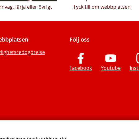
rnväg, färja eller övrigt
Tyck till om webbplatsen
bbplatsen
Följ oss
glighetsredogörelse
Facebook
Youtube
Ins