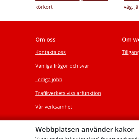
körkort
väg, jä
Om oss
Om we
Kontakta oss
Tillgän
Vanliga frågor och svar
Lediga jobb
Trafikverkets visslarfunktion
Vår verksamhet
Webbplatsen använder kakor