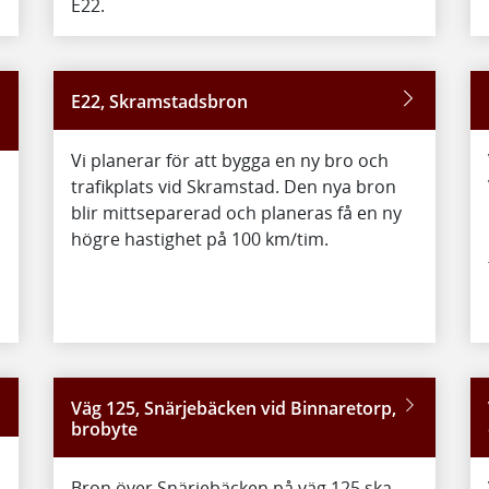
E22.
E22, Skramstadsbron
Vi planerar för att bygga en ny bro och
trafikplats vid Skramstad. Den nya bron
blir mittseparerad och planeras få en ny
högre hastighet på 100 km/tim.
Väg 125, Snärjebäcken vid Binnaretorp,
brobyte
Bron över Snärjebäcken på väg 125 ska