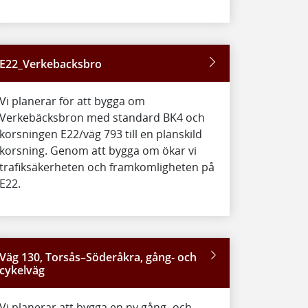
E22_Verkebacksbro
Vi planerar för att bygga om
Verkebäcksbron med standard BK4 och
korsningen E22/väg 793 till en planskild
korsning. Genom att bygga om ökar vi
trafiksäkerheten och framkomligheten på
E22.
Väg 130, Torsås–Söderåkra, gång- och
cykelväg
Vi planerar att bygga en ny gång- och