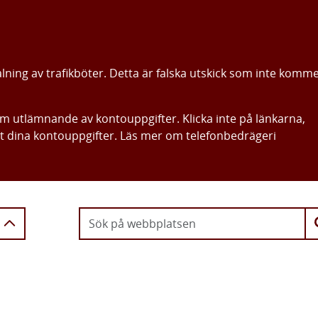
alning av trafikböter. Detta är falska utskick som inte komm
om utlämnande av kontouppgifter. Klicka inte på länkarna,
ut dina kontouppgifter. Läs mer om telefonbedrägeri
Gå direkt till innehållet