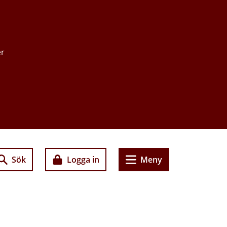
er
Sök
Logga in
Meny