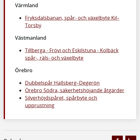
Värmland
Fryksdalsbanan, spår- och växelbyte Kil–
Torsby
Västmanland
Tillberga - Frövi och Eskilstuna - Kolbäck
spår-, räls- och växelbyte
Örebro
Dubbelspår Hallsberg–Degerön
Örebro Södra, säkerhetshöjande åtgärder
Silverhöjdspåret, spårbyte och
upprustning