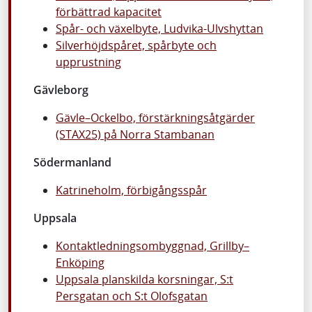
förbättrad kapacitet
Spår- och växelbyte, Ludvika-Ulvshyttan
Silverhöjdspåret, spårbyte och
upprustning
Gävleborg
Gävle–Ockelbo, förstärkningsåtgärder
(STAX25) på Norra Stambanan
Södermanland
Katrineholm, förbigångsspår
Uppsala
Kontaktledningsombyggnad, Grillby–
Enköping
Uppsala planskilda korsningar, S:t
Persgatan och S:t Olofsgatan