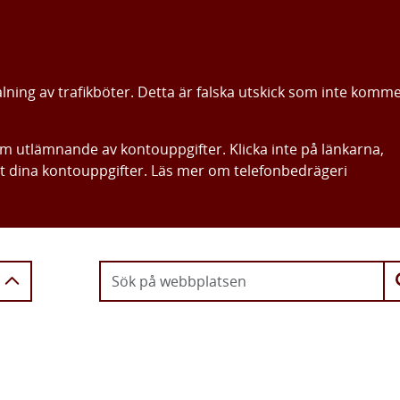
alning av trafikböter. Detta är falska utskick som inte komm
om utlämnande av kontouppgifter. Klicka inte på länkarna,
ut dina kontouppgifter. Läs mer om telefonbedrägeri
Gå direkt till innehållet