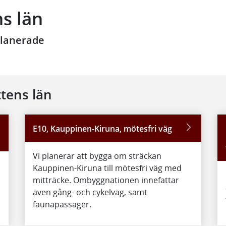
ns län
planerade
ttens län
E10, Kauppinen-Kiruna, mötesfri väg
Vi planerar att bygga om sträckan
Kauppinen-Kiruna till mötesfri väg med
mitträcke. Ombyggnationen innefattar
även gång- och cykelväg, samt
faunapassager.