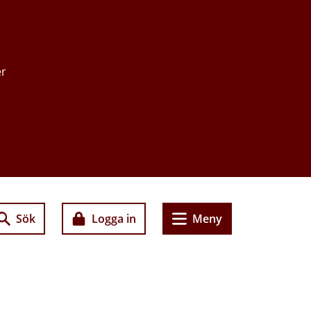
er
Sök
Logga in
Meny