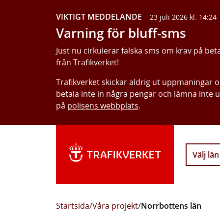
VIKTIGT MEDDELANDE
23 juli 2026 kl. 14:24
Varning för bluff-sms
Just nu cirkulerar falska sms om krav på bet
från Trafikverket!
Trafikverket skickar aldrig ut uppmaningar 
betala inte in några pengar och lämna inte 
på
polisens webbplats
.
Välj län
Startsida
/
Våra projekt
/
Norrbottens län