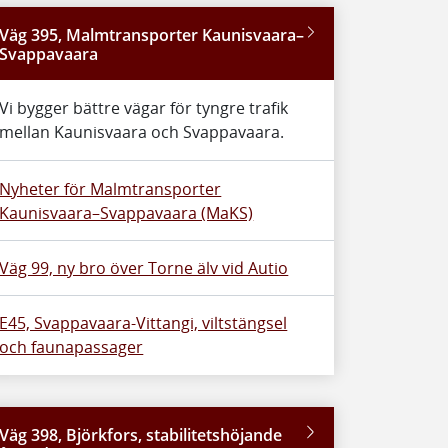
Väg 395, Malmtransporter Kaunisvaara–
Svappavaara
Vi bygger bättre vägar för tyngre trafik
mellan Kaunisvaara och Svappavaara.
Nyheter för Malmtransporter
Kaunisvaara–Svappavaara (MaKS)
Väg 99, ny bro över Torne älv vid Autio
E45, Svappavaara-Vittangi, viltstängsel
och faunapassager
Väg 398, Björkfors, stabilitetshöjande